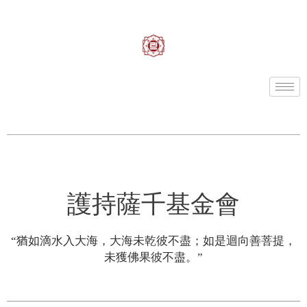
護持薩千基金會
“猶如滴水入大海，大海未乾彼不盡；如是迴向善菩提，
未獲佛果彼不盡。”