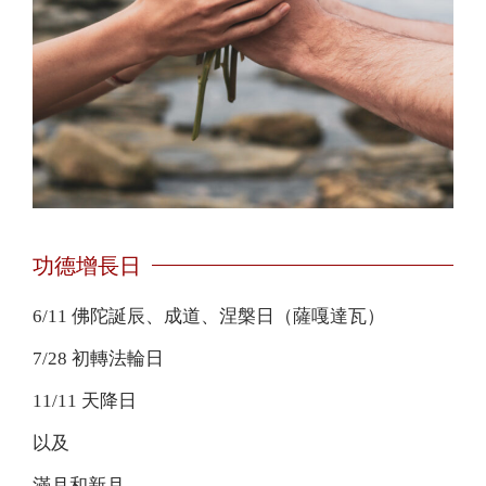
功德增長日
6/11 佛陀誕辰、成道、涅槃日（薩嘎達瓦）
7/28 初轉法輪日
11/11 天降日
以及
滿月和新月